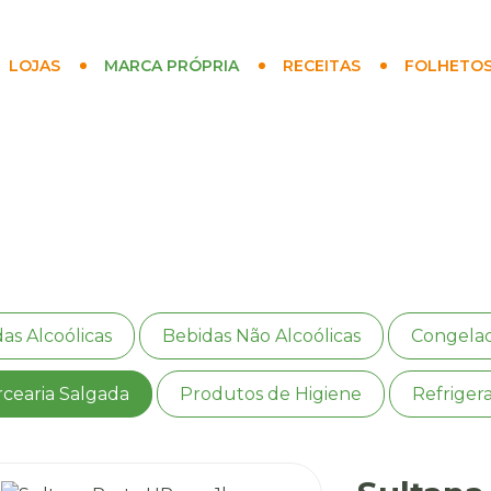
LOJAS
MARCA PRÓPRIA
RECEITAS
FOLHETO
as Alcoólicas
Bebidas Não Alcoólicas
Congela
cearia Salgada
Produtos de Higiene
Refriger