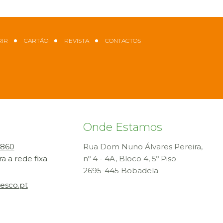
IR
CARTÃO
REVISTA
CONTACTOS
Onde Estamos
 860
Rua Dom Nuno Álvares Pereira,
 a rede fixa
nº 4 - 4A, Bloco 4, 5º Piso
2695-445 Bobadela
esco.pt