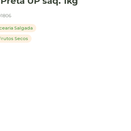
 Preta UP saq. 1kg
1806
earia Salgada
Frutos Secos