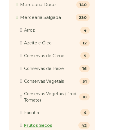
Mercearia Doce
140
Mercearia Salgada
230
Arroz
4
Azeite e Óleo
12
Conservas de Carne
9
Conservas de Peixe
16
Conservas Vegetais
31
Conservas Vegetais (Prod.
10
Tomate)
Farinha
4
Frutos Secos
42