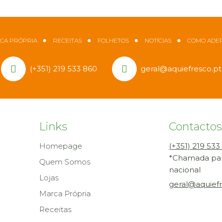
CA PRÓPRIA
RECEITAS
FOLHETOS
NOTÍCIAS
COMO ADER
(+351) 219 533 860
geral@aquiefresco.pt
Links
Contactos
Homepage
(+351) 219 533
*Chamada para
Quem Somos
nacional
Lojas
geral@aquiefr
Marca Própria
Receitas