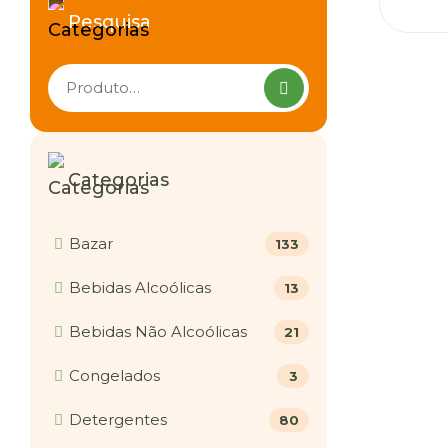
Pesquisa
Pesquisar
produtos
Categorias
Bazar
133
Bebidas Alcoólicas
13
Bebidas Não Alcoólicas
21
Congelados
3
Detergentes
80