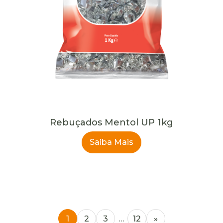
Rebuçados Mentol UP 1kg
Saiba Mais
1
2
3
…
12
»