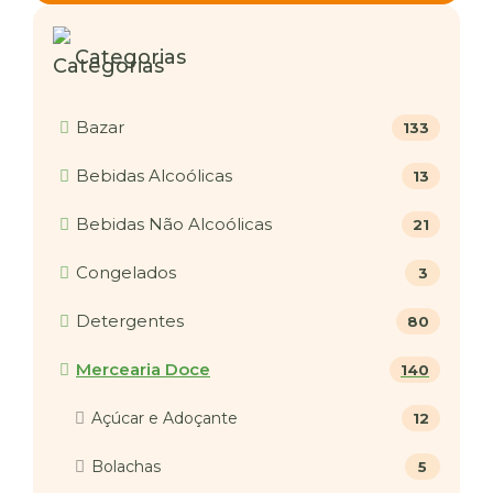
Categorias
Bazar
133
Bebidas Alcoólicas
13
Bebidas Não Alcoólicas
21
Congelados
3
Detergentes
80
Mercearia Doce
140
Açúcar e Adoçante
12
Bolachas
5