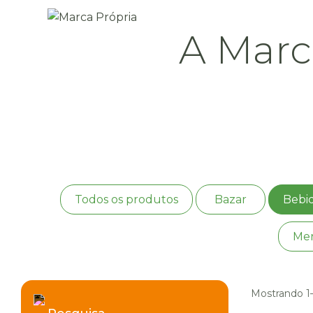
A Marc
Todos os produtos
Bazar
Bebid
Mer
Mostrando 1–