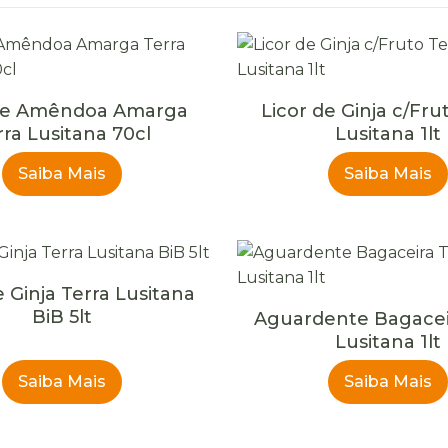
 de Amêndoa Amarga
Licor de Ginja c/Fru
rra Lusitana 70cl
Lusitana 1lt
Saiba Mais
Saiba Mais
e Ginja Terra Lusitana
BiB 5lt
Aguardente Bagacei
Lusitana 1lt
Saiba Mais
Saiba Mais