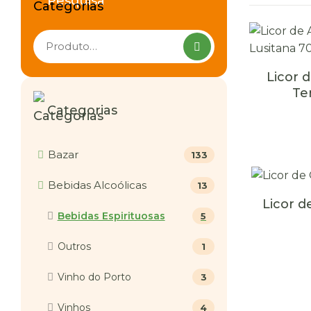
Pesquisa
Pesquisar
produtos
Licor
Te
Categorias
Bazar
133
Bebidas Alcoólicas
13
Licor d
Bebidas Espirituosas
5
Outros
1
Vinho do Porto
3
Vinhos
4