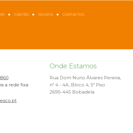
IR
CARTÃO
REVISTA
CONTACTOS
Onde Estamos
 860
Rua Dom Nuno Álvares Pereira,
 a rede fixa
nº 4 - 4A, Bloco 4, 5º Piso
2695-445 Bobadela
esco.pt