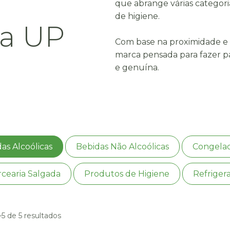
que abrange várias categori
de higiene.
a UP
Com base na proximidade e n
marca pensada para fazer pa
e genuína.
as Alcoólicas
Bebidas Não Alcoólicas
Congela
cearia Salgada
Produtos de Higiene
Refriger
5 de 5 resultados