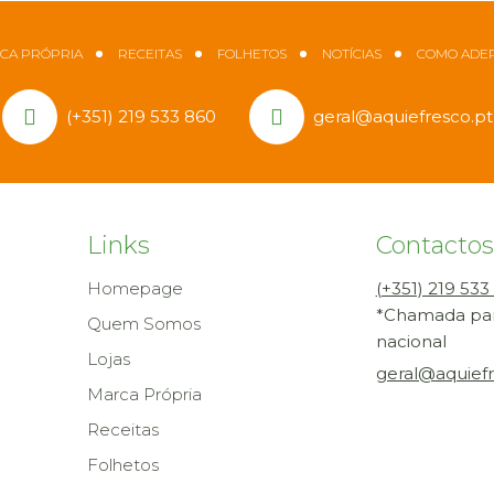
CA PRÓPRIA
RECEITAS
FOLHETOS
NOTÍCIAS
COMO ADER
(+351) 219 533 860
geral@aquiefresco.pt
Links
Contactos
Homepage
(+351) 219 533
*Chamada para
Quem Somos
nacional
Lojas
geral@aquiefr
Marca Própria
Receitas
Folhetos