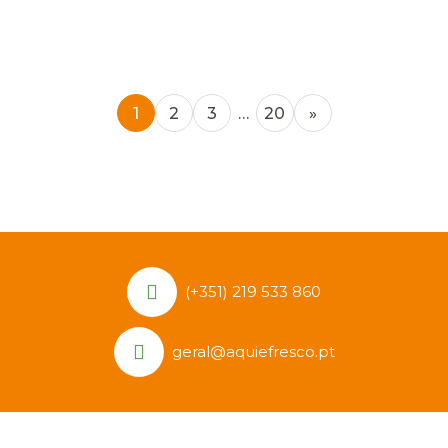
1
2
3
…
20
»
(+351) 219 533 860
geral@aquiefresco.pt