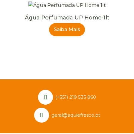
Água Perfumada UP Home 1lt
Saiba Mais
(+351) 219 533 860
geral@aquiefresco.pt