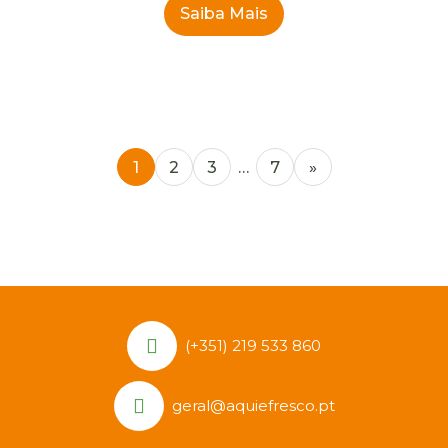
Saiba Mais
1
2
3
…
7
»
(+351) 219 533 860
geral@aquiefresco.pt