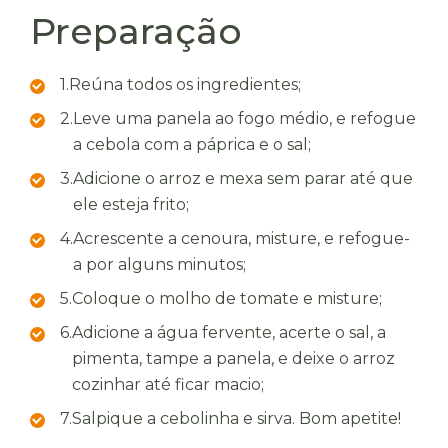
Preparação
1.
Reúna todos os ingredientes;
2.
Leve uma panela ao fogo médio, e refogue
a cebola com a páprica e o sal;
3.
Adicione o arroz e mexa sem parar até que
ele esteja frito;
4.
Acrescente a cenoura, misture, e refogue-
a por alguns minutos;
5.
Coloque o molho de tomate e misture;
6.
Adicione a água fervente, acerte o sal, a
pimenta, tampe a panela, e deixe o arroz
cozinhar até ficar macio;
7.
Salpique a cebolinha e sirva. Bom apetite!