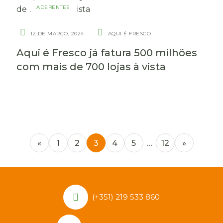
ADERENTES
12 DE MARÇO, 2024
AQUI É FRESCO
Aqui é Fresco já fatura 500 milhões
com mais de 700 lojas à vista
«
1
2
3
4
5
…
12
»
(+351) 219 533 860