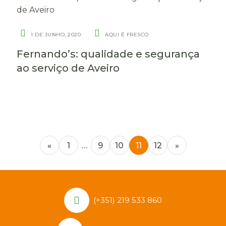
1 DE JUNHO, 2020
AQUI É FRESCO
Fernando’s: qualidade e segurança
ao serviço de Aveiro
«
1
…
9
10
11
12
»
(+351) 219 533 860